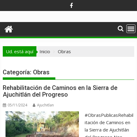
Ir
al
contenido
Ud. está aquí
Inicio
Obras
Categoría:
Obras
Rehabilitación de Caminos en la Sierra de
Ajuchitlán del Progreso
05/11/2024
Ajuchitlan
#ObrasPublicasRehabil
itación de Caminos en
la Sierra de Ajuchitlán