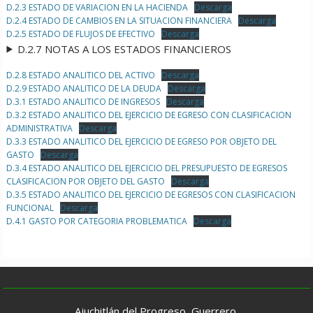
D.2.3 ESTADO DE VARIACION EN LA HACIENDA
Descarga
D.2.4 ESTADO DE CAMBIOS EN LA SITUACION FINANCIERA
Descarga
D.2.5 ESTADO DE FLUJOS DE EFECTIVO
Descarga
D.2.7 NOTAS A LOS ESTADOS FINANCIEROS
D.2.8 ESTADO ANALITICO DEL ACTIVO
Descarga
D.2.9 ESTADO ANALITICO DE LA DEUDA
Descarga
D.3.1 ESTADO ANALITICO DE INGRESOS
Descarga
D.3.2 ESTADO ANALITICO DEL EJERCICIO DE EGRESO CON CLASIFICACION
ADMINISTRATIVA
Descarga
D.3.3 ESTADO ANALITICO DEL EJERCICIO DE EGRESO POR OBJETO DEL
GASTO
Descarga
D.3.4 ESTADO ANALITICO DEL EJERCICIO DEL PRESUPUESTO DE EGRESOS
CLASIFICACION POR OBJETO DEL GASTO
Descarga
D.3.5 ESTADO ANALITICO DEL EJERCICIO DE EGRESOS CON CLASIFICACION
FUNCIONAL
Descarga
D.4.1 GASTO POR CATEGORIA PROBLEMATICA
Descarga
Ajuchitlán del Progreso, Guerrero.