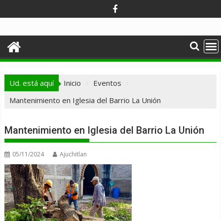
Ir
al
contenido
Ud. está aquí
Inicio
Eventos
Mantenimiento en Iglesia del Barrio La Unión
Mantenimiento en Iglesia del Barrio La Unión
05/11/2024
Ajuchitlan